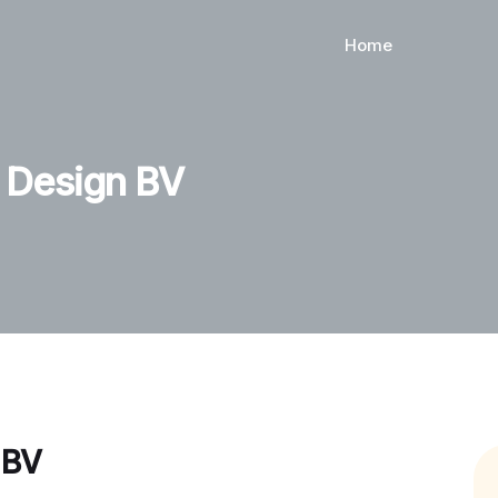
Home
l Design BV
 BV