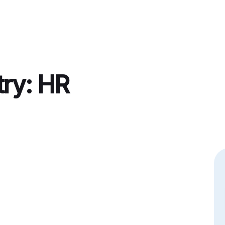
Home
try:
HR